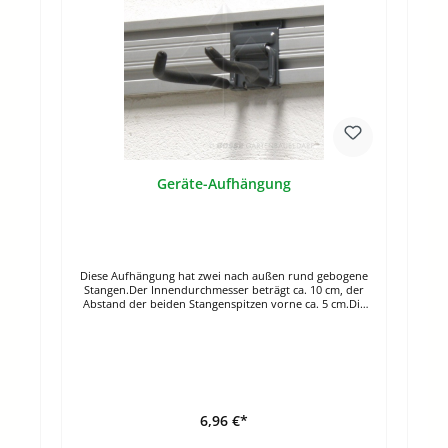
Geräte-Aufhängung
Diese Aufhängung hat zwei nach außen rund gebogene
Stangen.Der Innendurchmesser beträgt ca. 10 cm, der
Abstand der beiden Stangenspitzen vorne ca. 5 cm.Die
Stangen lassen sich leicht biegen. Somit kann der
Durchmesser noch leicht angepasst werden.Gut geeignet
zum Aufhängen von Freischneider, Lochspaten und
anderen Geräten oder Maschinen.Die
Schutzbeschichtung aus Gummi sorgt für festeren Halt
des eingehängten Geräts oder Werkzeugs. Länge: 16
cmØ: ca 10 cm
6,96 €*