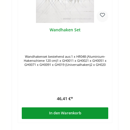
Wandhaken Set
Wandhakenset bestehend aus:1 x HR048 (Aluminium-
Hakenschiene 120 cm)1 x GH0011 x GH0021 x GH0051 x
GH0071 x GH0091 x GH019 (Universalhaken)2 x GH020
46,41 €*
In den Warenkorb