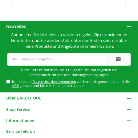
Newsletter
Abonnieren Sie jetzt einfach unseren regelmäßig erscheinenden
Newsletter und Sie werden stets unter den Ersten sein, die über
neue Produkte und Angebote informiert werden.
E-
Mail-
Adresse*
Diese Seite ist durch reCAPTCHA geschützt und es gelten die
Datenschutzrichtlinie
und
Nutzungsbedingungen
.
Ich habe die
Datenschutzbestimmungen
zur Kenntnis genommen und die
AGB
gelesen und bin mit ihnen einverstanden.
Über GARDOTOOL
Shop Service
Informationen
Service Telefon