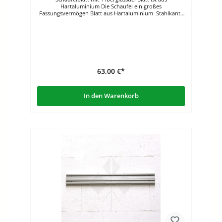
Hartaluminium Die Schaufel ein großes
Fassungsvermögen Blatt aus Hartaluminium Stahlkante
Großes Fassungsvermögen Speziell für Landwirtschaft
und GalaBau Ideal als Schneeschaufel
FiberglasstielBlattlänge: 43 cmBlattbreite: 35
cmGesamtlänge: 165 cmGewicht: 2,0 kg
63,00 €*
In den Warenkorb