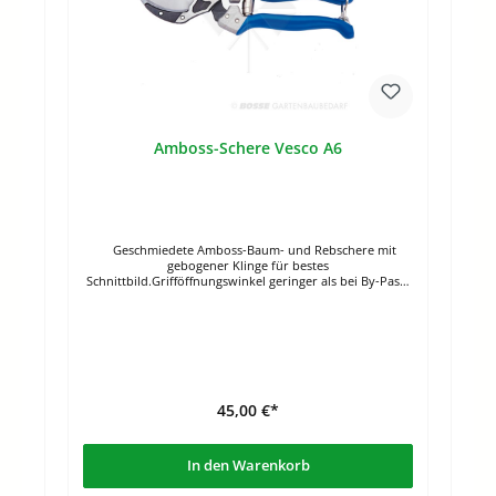
Amboss-Schere Vesco A6
Geschmiedete Amboss-Baum- und Rebschere mit
gebogener Klinge für bestes
Schnittbild.Grifföffnungswinkel geringer als bei By-Pass-
Scheren bei gleicher Schnittleistung.Griffe mit
rutschfester Beschichtung. Länge: 21 cmGewicht: 240 g
45,00 €*
In den Warenkorb