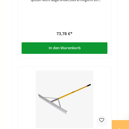
einfacheres Ziehen durch die Erde. Zudem wird das
Verkleben der Zinken reduziert. Die obere Kante ist
zumAbziehen und Planieren geeignet. Der stabile
Fiberglasstiel liegt gut in der Hand. Bestellbar in en
Breiten: 62 cm, , 92 cm, Länge: 168 cmZinkenlänge: 6,5
cm Aus hochwertigem FlugzeugaluminiumAluminium-
Magnesium-Legierung Stabiler FGiberglasstiel mit
73,78 €*
In den Warenkorb