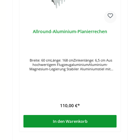
Allround-Aluminium-Planierrechen
Breite: 60 cmLänge: 168 cmZinkenlänge: 6,5 cm Aus
hochwertigem FlugzeugaluminiumAluminium-
Magnesium-Legierung Stabiler Aluminiumstiel mit
Gummigriff Durch Stabilisatoren besonders robust­
Doppelseitiger Aluminium-Rechen. Die gezackte Seite ist
für das Brechen größerer Bodenteile die andere Seite für
das anschließende Planieren und Rechen.
110,00 €*
In den Warenkorb