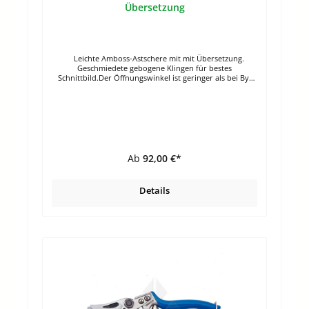
Übersetzung
Leichte Amboss-Astschere mit mit Übersetzung.
Geschmiedete gebogene Klingen für bestes
Schnittbild.Der Öffnungswinkel ist geringer als bei By-
Pass-Scheren. Die Arme sind aus Aluminium mit
komfortablen rutschfesten Griffen.Längen: 60 cm und 80
cm Geschmiedete Klingen Geringerer Kraftaufwand
durch Übersetzung Effektiver Schnitt durch gebogene
Klinge Arme aus Aluminium mit komfortablen
rutschfesten Griffen
Ab
92,00 €*
Details