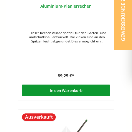
GEWERBEKUNDE ?
Aluminium-Planierrechen
Dieser Rechen wurde speziell für den Garten- und
Landschaftsbau entwickelt. Die Zinken sind an den
Spitzen leicht abgerundet.Dies ermöglicht ein
einfacheres Ziehen durch die Erde. Zudem wird das
Verkleben der Zinken reduziert. Die obere Kante ist
zumAbziehen und Planieren geeignet. Der stabile
Fiberglasstiel liegt gut in der Hand. Bestellbar in en
Breiten: 92 cm, Länge: 168 cmZinkenlänge: 6,5 cm Aus
hochwertigem FlugzeugaluminiumAluminium-
Magnesium-Legierung Stabiler FGiberglasstiel mit
89,25 €*
In den Warenkorb
Ausverkauft