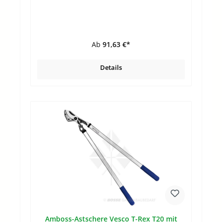
ZinkenIdeal um viel Material zu bewegen Aus
hochwertigem FlugzeugaluminiumAluminium-
Magnesium-Legierung Stabiler Aluminiumstiel mit
Ab
91,63 €*
Details
Amboss-Astschere Vesco T-Rex T20 mit