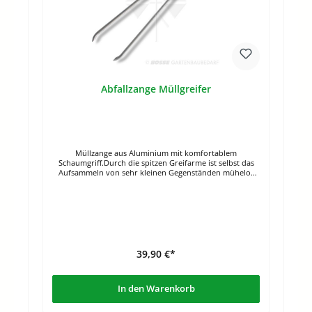
Abfallzange Müllgreifer
Müllzange aus Aluminium mit komfortablem
Schaumgriff.Durch die spitzen Greifarme ist selbst das
Aufsammeln von sehr kleinen Gegenständen mühelos
möglich. Spitz zulaufende Zange Problemloses
Aufsammeln von Kleinteilen wie z.B. Zigarettenkippen
Sehr leicht Gesamtlänge: 94 cmGewicht: 480 g
39,90 €*
In den Warenkorb