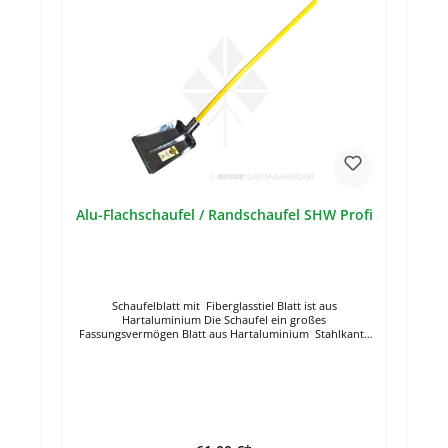
Alu-Flachschaufel / Randschaufel SHW Profi
Schaufelblatt mit Fiberglasstiel Blatt ist aus
Hartaluminium Die Schaufel ein großes
Fassungsvermögen Blatt aus Hartaluminium Stahlkante
Großes Fassungsvermögen Speziell für Landwirtschaft
und GalaBau Ideal als Schneeschaufel
FiberglasstielBlattlänge: 38 cmBlattbreite: 38
cmGesamtlänge: 170 cmGewicht: 2,2 kg