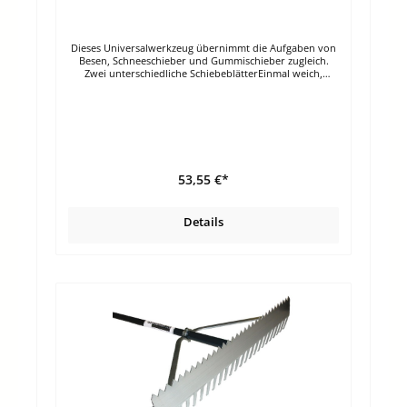
Dieses Universalwerkzeug übernimmt die Aufgaben von
Besen, Schneeschieber und Gummischieber zugleich.
Zwei unterschiedliche SchiebeblätterEinmal weich,
einmal hart Extrem belastbar Hochwertiger Eschestiel
Selbstständiger Stand Einfache schnelle Reinigung Mit
Eschenstiel Breite: 50 cmGesamtlänge: 158 cmGewicht: 2
kgNICHT MEHR IM PROGRAMM
53,55 €*
Details