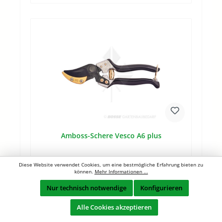
Amboss-Schere Vesco A6 plus
Diese Website verwendet Cookies, um eine bestmögliche Erfahrung bieten zu
können.
Mehr Informationen ...
Geschmiedete Amboss-Schere mit Antihaft-
Nur technisch notwendige
Konfigurieren
Beschichtung. Gebogene Klinge für bestes
Schnittbild.Grifföffnungswinkel geringer als bei By-Pass-
Scheren bei gleicher Schnittleistung.Griffe mit
Alle Cookies akzeptieren
rutschfester Beschichtung. Geschmiedet Antihaft-
Beschichtung Gebogene Klinge für bestes Schnittbild