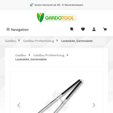
alt springen
Gratis-Versand ab 49,- € Warenkorbwert
Navigation
GalaBau
GalaBau-Profiwerkzeug
Laubsäcke, Gartensäcke
GalaBau
GalaBau-Profiwerkzeug
Laubsäcke, Gartensäcke
Bildergalerie überspringen