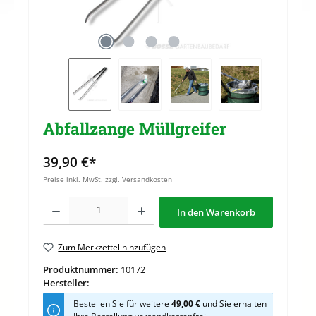
Abfallzange Müllgreifer
39,90 €*
Preise inkl. MwSt. zzgl. Versandkosten
Produkt Anzahl: Gib den gewünschten Wert ein oder benutze die Schaltflächen u
In den Warenkorb
Zum Merkzettel hinzufügen
Produktnummer:
10172
Hersteller:
-
Bestellen Sie für weitere
49,00 €
und Sie erhalten