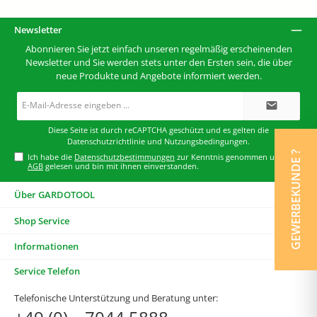
Newsletter
Abonnieren Sie jetzt einfach unseren regelmäßig erscheinenden
Newsletter und Sie werden stets unter den Ersten sein, die über
neue Produkte und Angebote informiert werden.
E-
Mail-
Adresse*
Diese Seite ist durch reCAPTCHA geschützt und es gelten die
Datenschutzrichtlinie
und
Nutzungsbedingungen
.
GEWERBEKUNDE ?
Ich habe die
Datenschutzbestimmungen
zur Kenntnis genommen und die
AGB
gelesen und bin mit ihnen einverstanden.
Über GARDOTOOL
Shop Service
Informationen
Service Telefon
Telefonische Unterstützung und Beratung unter: