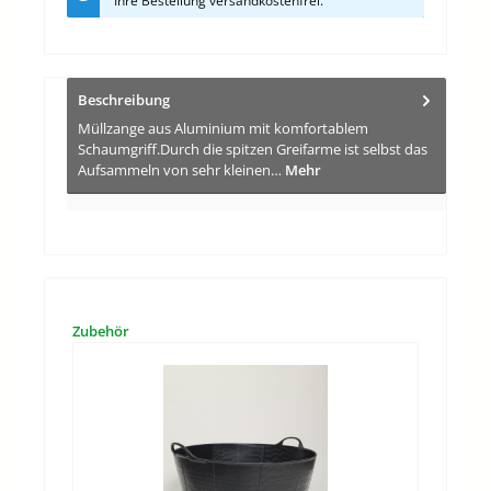
Ihre Bestellung versandkostenfrei.
Beschreibung
Müllzange aus Aluminium mit komfortablem
Schaumgriff.Durch die spitzen Greifarme ist selbst das
Aufsammeln von sehr kleinen…
Mehr
Produktgalerie überspringen
Zubehör