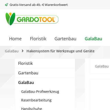
Gratis-Versand ab 49,- € Warenkorbwert
springen
Zur Hauptnavigation springen
Home
Floristik
Gartenbau
GalaBau
GalaBau
Hakensystem für Werkzeuge und Geräte
Floristik
GalaBau
Gartenbau
GalaBau
Bilderg
GalaBau-Profiwerkzeug
Rasenbearbeitung
Handschuhe