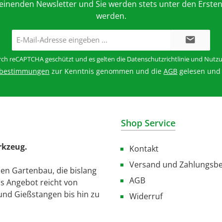
heinenden Newsletter und Sie werden stets unter den Ersten
werden.
E-
Mail-
Adresse*
urch reCAPTCHA geschützt und es gelten die
Datenschutzrichtlinie
und
Nutzu
zbestimmungen
zur Kenntnis genommen und die
AGB
gelesen und 
Shop Service
rkzeug.
Kontakt
Versand und Zahlungsb
den Gartenbau, die bislang
AGB
as Angebot reicht von
und Gießstangen bis hin zu
Widerruf