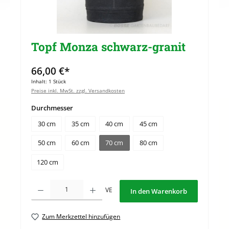
Topf Monza schwarz-granit
66,00 €*
Inhalt:
1 Stück
Preise inkl. MwSt. zzgl. Versandkosten
auswählen
Durchmesser
30 cm
35 cm
40 cm
45 cm
50 cm
60 cm
70 cm
80 cm
120 cm
Produkt Anzahl: Gib den gewünschten Wert ein oder benutze die Schaltflächen u
VE
In den Warenkorb
Zum Merkzettel hinzufügen