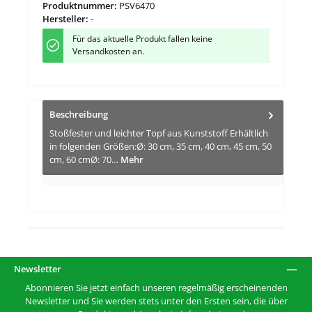
Produktnummer:
PSV6470
Hersteller:
-
Für das aktuelle Produkt fallen keine
Versandkosten an.
Beschreibung
Stoßfester und leichter Topf aus Kunststoff Erhältlich
in folgenden Größen:Ø: 30 cm, 35 cm, 40 cm, 45 cm, 50
cm, 60 cmØ: 70…
Mehr
Newsletter
Abonnieren Sie jetzt einfach unseren regelmäßig erscheinenden
Newsletter und Sie werden stets unter den Ersten sein, die über