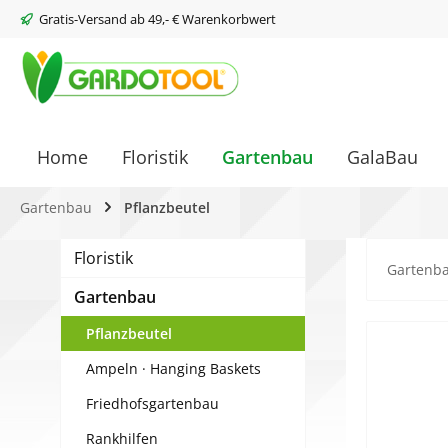
Gratis-Versand ab 49,- € Warenkorbwert
springen
Zur Hauptnavigation springen
Home
Floristik
Gartenbau
GalaBau
Gartenbau
Pflanzbeutel
Floristik
Gartenb
Gartenbau
Pflanzbeutel
Bilderg
Ampeln · Hanging Baskets
Friedhofsgartenbau
Rankhilfen