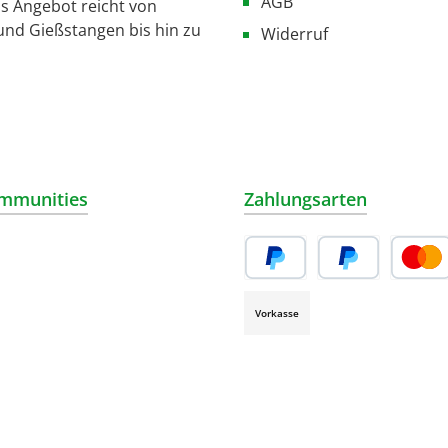
AGB
as Angebot reicht von
und Gießstangen bis hin zu
Widerruf
mmunities
Zahlungsarten
ube
Vorkasse