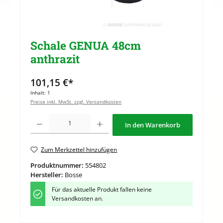
Schale GENUA 48cm
anthrazit
101,15 €*
Inhalt:
1
Preise inkl. MwSt. zzgl. Versandkosten
Produkt Anzahl: Gib den gewünschten Wert ein oder benutze die Schaltflächen u
In den Warenkorb
Zum Merkzettel hinzufügen
Produktnummer:
554802
Hersteller:
Bosse
Für das aktuelle Produkt fallen keine
Versandkosten an.