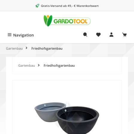
alt springen
Gratis-Versand ab 49,- € Warenkorbwert
Navigation
Gartenbau
Friedhofsgartenbau
Gartenbau
Friedhofsgartenbau
Bildergalerie überspringen