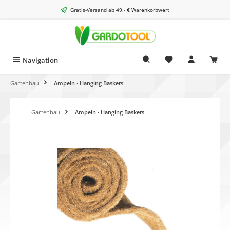
alt springen
Gratis-Versand ab 49,- € Warenkorbwert
Navigation
Gartenbau
Ampeln · Hanging Baskets
Gartenbau
Ampeln · Hanging Baskets
Bildergalerie überspringen