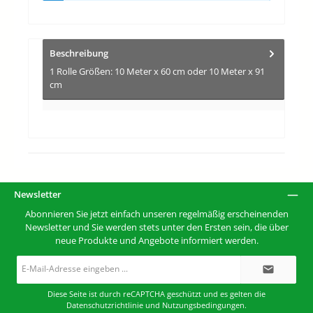
Beschreibung
1 Rolle Größen: 10 Meter x 60 cm oder 10 Meter x 91
cm
Newsletter
Abonnieren Sie jetzt einfach unseren regelmäßig erscheinenden
Newsletter und Sie werden stets unter den Ersten sein, die über
neue Produkte und Angebote informiert werden.
E-
Mail-
Adresse*
Diese Seite ist durch reCAPTCHA geschützt und es gelten die
Datenschutzrichtlinie
und
Nutzungsbedingungen
.