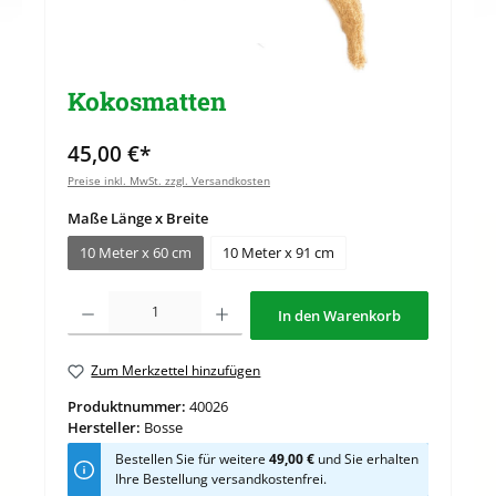
Kokosmatten
45,00 €*
Preise inkl. MwSt. zzgl. Versandkosten
auswählen
Maße Länge x Breite
10 Meter x 60 cm
10 Meter x 91 cm
Produkt Anzahl: Gib den gewünschten Wert ein oder benutze die Schaltflächen u
In den Warenkorb
Zum Merkzettel hinzufügen
Produktnummer:
40026
Hersteller:
Bosse
Bestellen Sie für weitere
49,00 €
und Sie erhalten
Ihre Bestellung versandkostenfrei.