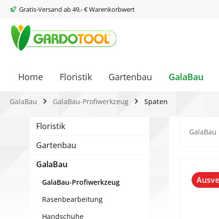
Gratis-Versand ab 49,- € Warenkorbwert
springen
Zur Hauptnavigation springen
Home
Floristik
Gartenbau
GalaBau
GalaBau
GalaBau-Profiwerkzeug
Spaten
Floristik
GalaBau
Gartenbau
GalaBau
Bilderg
Ausve
GalaBau-Profiwerkzeug
Rasenbearbeitung
Handschuhe