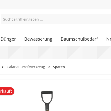
Dünger
Bewässerung
Baumschulbedarf
N
GalaBau-Profiwerkzeug
Spaten
alerie überspringen
rkauft